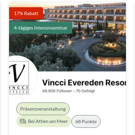
17% Rabatt
4-tägiges Intensivseminar
Präsenzveranstaltung
Bei Athen am Meer
68 Punkte