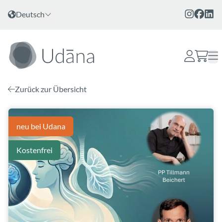
Zum Inhalt
Sprache wählen
Deutsch
Zurück zur Übersicht
neu bei Udana
Kostenfrei