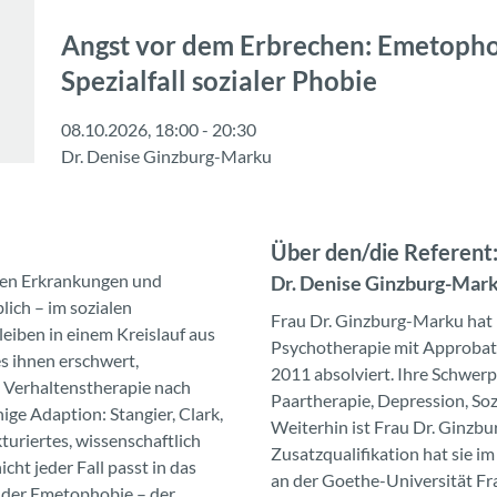
Angst vor dem Erbrechen: Emetophob
Spezialfall sozialer Phobie
08.10.2026, 18:00 - 20:30
Dr. Denise Ginzburg-Marku
Über den/die Referent:
chen Erkrankungen und
Dr. Denise Ginzburg-Mar
lich – im sozialen
Frau Dr. Ginzburg-Marku hat 
leiben in einem Kreislauf aus
Psychotherapie mit Approbat
s ihnen erschwert,
2011 absolviert. Ihre Schwerp
e Verhaltenstherapie nach
Paartherapie, Depression, Soz
ge Adaption: Stangier, Clark,
Weiterhin ist Frau Dr. Ginzbu
kturiertes, wissenschaftlich
Zusatzqualifikation hat sie 
ht jeder Fall passt in das
an der Goethe-Universität Fr
 der Emetophobie – der