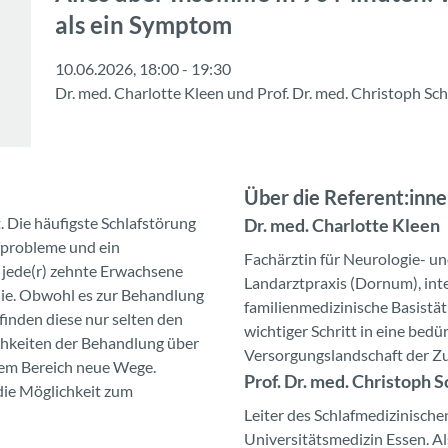
als ein Symptom
10.06.2026, 18:00 - 19:30
Dr. med. Charlotte Kleen
und
Prof. Dr. med. Christoph Sc
Über die Referent:inn
. Die häufigste Schlafstörung
Dr. med. Charlotte Kleen
afprobleme und ein
Fachärztin für Neurologie- und
 jede(r) zehnte Erwachsene
Landarztpraxis (Dornum), inte
mnie. Obwohl es zur Behandlung
familienmedizinische Basistätig
finden diese nur selten den
wichtiger Schritt in eine bed
chkeiten der Behandlung über
Versorgungslandschaft der Zu
sem Bereich neue Wege.
Prof. Dr. med. Christoph 
die Möglichkeit zum
Leiter des Schlafmedizinische
Universitätsmedizin Essen. A