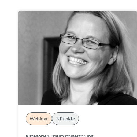
Webinar
3 Punkte
Kategorien:
Traumafolgestörung