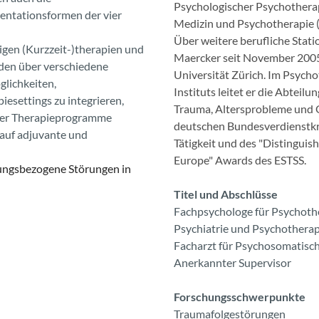
Psychologischer Psychotherap
äsentationsformen der vier
Medizin und Psychotherapie 
Über weitere berufliche Statio
igen (Kurzzeit-)therapien und
Maercker seit November 2005
den über verschiedene
Universität Zürich. Im Psyc
lichkeiten,
Instituts leitet er die Abtei
esettings zu integrieren,
Trauma, Altersprobleme und 
amer Therapieprogramme
deutschen Bundesverdienstkre
 auf adjuvante und
Tätigkeit und des "Distingui
Europe" Awards des ESTSS.
stungsbezogene Störungen in
Titel und Abschlüsse
Fachpsychologe für Psychothe
Psychiatrie und Psychothera
Facharzt für Psychosomatisc
Anerkannter Supervisor
Forschungsschwerpunkte
Traumafolgestörungen