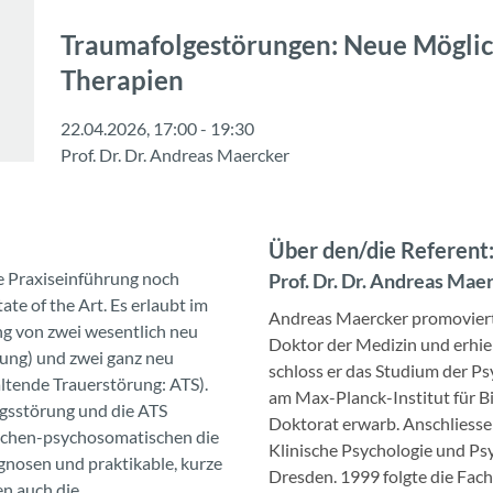
Traumafolgestörungen: Neue Möglic
Therapien
22.04.2026, 17:00 - 19:30
Prof. Dr. Dr. Andreas Maercker
Über den/die Referent:
 Praxiseinführung noch
Prof. Dr. Dr. Andreas Mae
tate of the Art. Es erlaubt im
Andreas Maercker promoviert
g von zwei wesentlich neu
Doktor der Medizin und erhiel
ung) und zwei ganz neu
schloss er das Studium der Ps
tende Trauerstörung: ATS).
am Max-Planck-Institut für B
gsstörung und die ATS
Doktorat erwarb. Anschliesse
ischen-psychosomatischen die
Klinische Psychologie und Ps
gnosen und praktikable, kurze
Dresden. 1999 folgte die Fa
en auch die