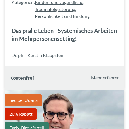
Kategorien:
Kinder- und Jugendliche
,
Traumafolgestörung
,
Persönlichkeit und Bindung
Das pralle Leben - Systemisches Arbeiten
im Mehrpersonensetting!
Dr. phil. Kerstin Klappstein
Kostenfrei
Mehr erfahren
neu bei Udana
26% Rabatt
Early-Bird-Vorteil